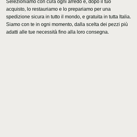
Selezioniamo con cura ogni arredo e, dopo il tuo
acquisto, lo restauriamo e lo prepariamo per una
spedizione sicura in tutto il mondo, e gratuita in tutta Italia.
Siamo con te in ogni momento, dalla scelta dei pezzi più
adatti alle tue necessità fino alla loro consegna.
Regular
$1,411.00
price
Quantity
Decrease
Incre
quantity
quant
for
for
Pair
Pair
ADD TO CART
of
of
Vintage
Vinta
Armchairs
Armch
–
–
Denmark
Denm
More payment options
(1960s)
(1960