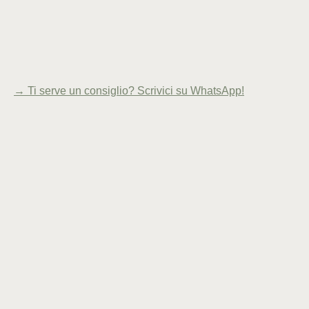
In stock
Check availability at other stores
→
Ti serve un consiglio? Scrivici su WhatsApp!
pair of 1960s
Danish armchairs
Danish Modern
fine solid wood