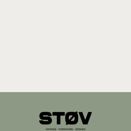
Pair of Vintage
Armchairs –
Denmark (1960s)
$1,411.00