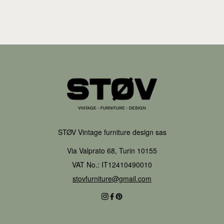
STØV Vintage furniture design sas
Via Valprato 68, Turin 10155
VAT No.: IT12410490010
stovfurniture@gmail.com