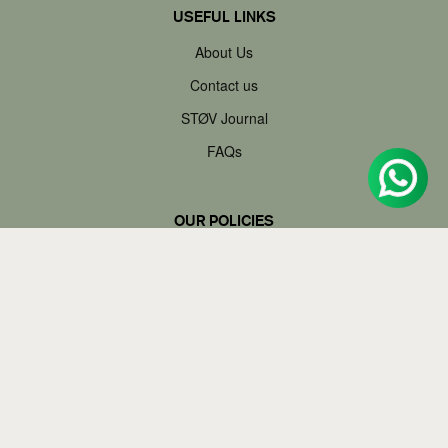
USEFUL LINKS
About Us
Contact us
STØV Journal
FAQs
OUR POLICIES
Privacy policy
Shipping policy
Refund policy
Right of withdrawal form
Terms of Service